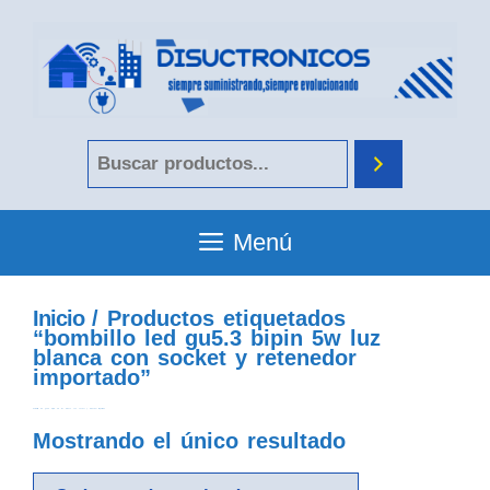
Menú
Inicio
/ Productos etiquetados
“bombillo led gu5.3 bipin 5w luz
blanca con socket y retenedor
importado”
bombillo led gu5.3 bipin 5w luz blanca con socket y retenedor importado
Mostrando el único resultado