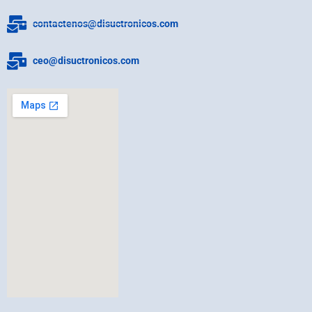
contactenos@disuctronicos.com
ceo@disuctronicos.com