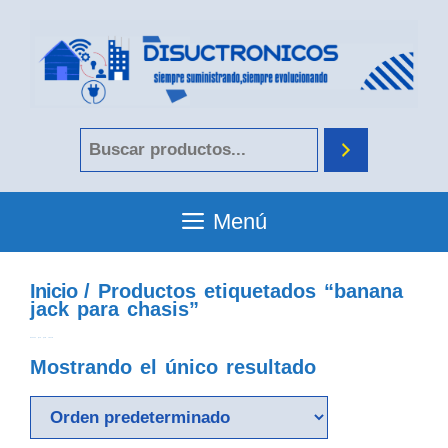
Menú
Inicio
/ Productos etiquetados “banana
jack para chasis”
banana jack para chasis
Mostrando el único resultado